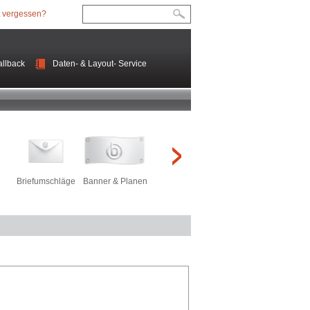
 vergessen?
llback
Daten- & Layout- Service
Briefumschläge
Banner & Planen
Roll-Ups
Kundenstopper
Präse