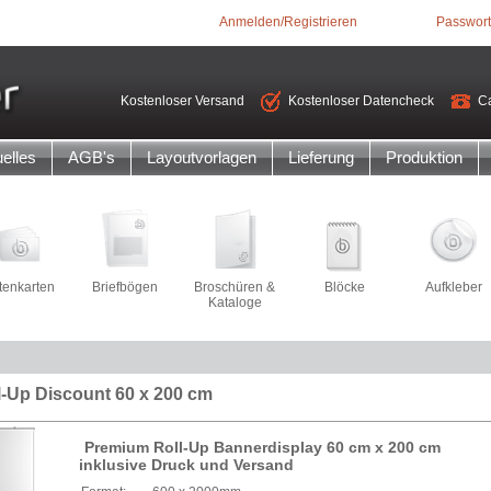
Anmelden/Registrieren
Passwort
Kostenloser Versand
Kostenloser Datencheck
Ca
elles
AGB's
Layoutvorlagen
Lieferung
Produktion
itenkarten
Briefbögen
Broschüren &
Blöcke
Aufkleber
Kataloge
l-Up Discount 60 x 200 cm
Premium Roll-Up Bannerdisplay 60 cm x 200 cm
inklusive Druck und Versand