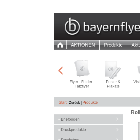
AKTIONEN
Produkte
Aktu
Flyer - Folder -
Poster &
Vis
Falzflyer
Plakate
Start
|
|
Produkte
Rol
Briefbogen
Druckprodukte