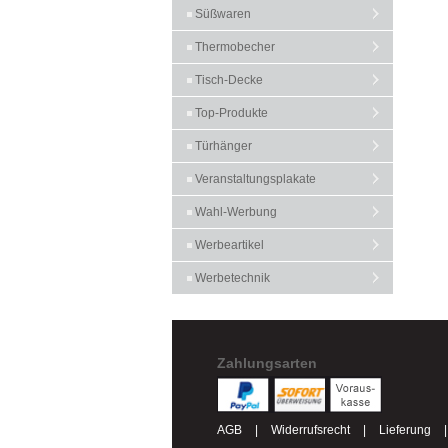
Süßwaren
Thermobecher
Tisch-Decke
Top-Produkte
Türhänger
Veranstaltungsplakate
Wahl-Werbung
Werbeartikel
Werbetechnik
Zahlungsarten
AGB
|
Widerrufsrecht
|
Lieferung