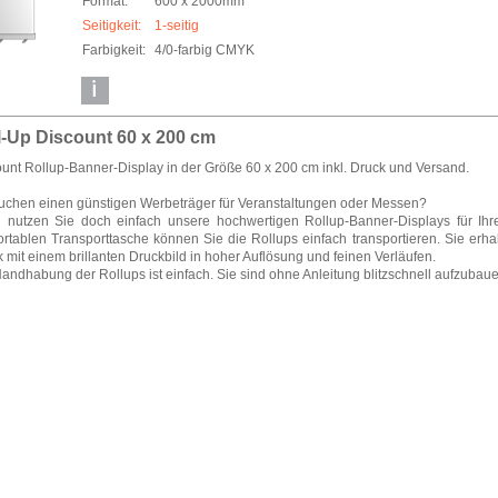
Format:
600 x 2000mm
Seitigkeit:
1-seitig
Farbigkeit:
4/0-farbig CMYK
l-Up Discount 60 x 200 cm
unt Rollup-Banner-Display in der Größe 60 x 200 cm inkl. Druck und Versand.
suchen einen günstigen Werbeträger für Veranstaltungen oder Messen?
 nutzen Sie doch einfach unsere hochwertigen Rollup-Banner-Displays für Ihr
rtablen Transporttasche können Sie die Rollups einfach transportieren. Sie er
 mit einem brillanten Druckbild in hoher Auflösung und feinen Verläufen.
andhabung der Rollups ist einfach. Sie sind ohne Anleitung blitzschnell aufzubaue