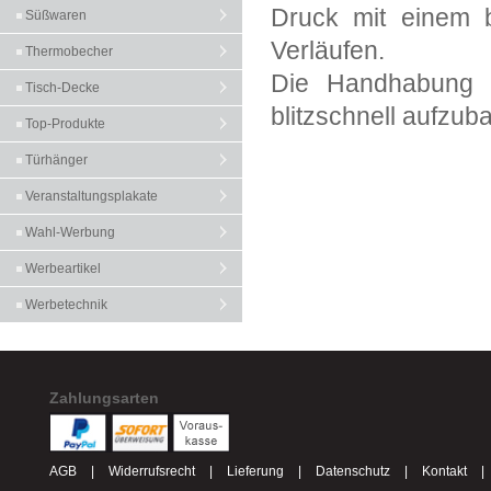
Druck mit einem b
Süßwaren
Verläufen.
Thermobecher
Die Handhabung d
Tisch-Decke
blitzschnell aufzub
Top-Produkte
Türhänger
Veranstaltungsplakate
Wahl-Werbung
Werbeartikel
Werbetechnik
Zahlungsarten
AGB
|
Widerrufsrecht
|
Lieferung
|
Datenschutz
|
Kontakt
|