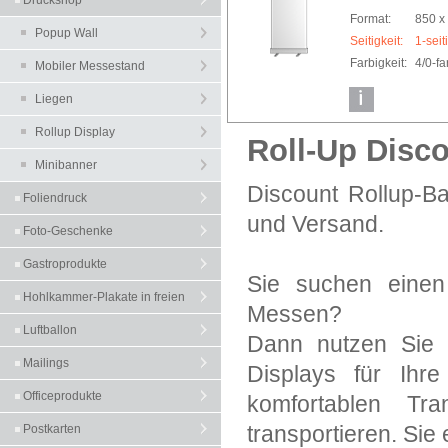
Druckshop
Format:
850 
Popup Wall
Seitigkeit:
1-seit
Farbigkeit:
4/0-f
Mobiler Messestand
Liegen
Rollup Display
Roll-Up Disc
Minibanner
Discount Rollup-B
Foliendruck
und Versand.
Foto-Geschenke
Gastroprodukte
Sie suchen einen
Hohlkammer-Plakate in freien
Messen?
Formaten
Luftballon
Dann nutzen Sie 
Mailings
Displays für Ihr
Officeprodukte
komfortablen Tr
transportieren. Si
Postkarten