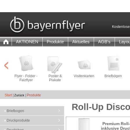
Kostenlose
AKTIONEN
Produkte
Aktuelles
AGB's
Layou
Flyer - Folder -
Poster &
Visitenkarten
Briefbögen
Falzflyer
Plakate
Start
|
|
Produkte
Roll-Up Disc
Briefbogen
Druckprodukte
Premium Roll
inklusive Dru