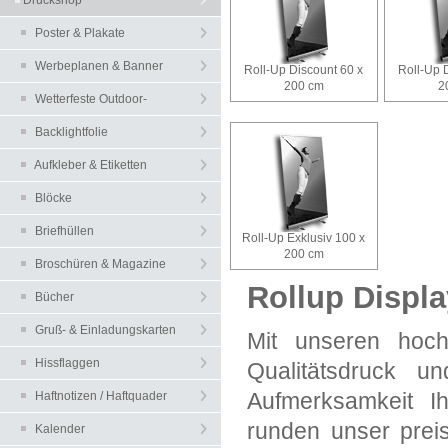
Druckshop
Poster & Plakate
Werbeplanen & Banner
Roll-Up Discount 60 x
Roll-Up 
200 cm
2
Wetterfeste Outdoor-
Plakate
Backlightfolie
Leuchtkastenfolien
Aufkleber & Etiketten
Blöcke
Briefhüllen
Roll-Up Exklusiv 100 x
200 cm
Broschüren & Magazine
Rollup Displa
Bücher
Gruß- & Einladungskarten
Mit unseren hoch
Hissflaggen
Qualitätsdruck un
Aufmerksamkeit Ih
Haftnotizen / Haftquader
runden unser prei
Kalender