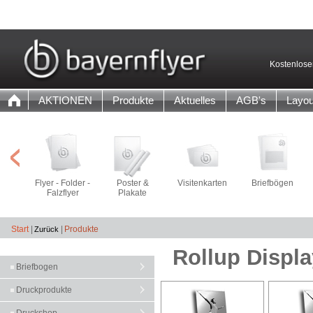
Kostenlose
AKTIONEN
Produkte
Aktuelles
AGB's
Layou
Flyer - Folder -
Poster &
Visitenkarten
Briefbögen
Falzflyer
Plakate
Start
|
|
Produkte
Rollup Displa
Briefbogen
Druckprodukte