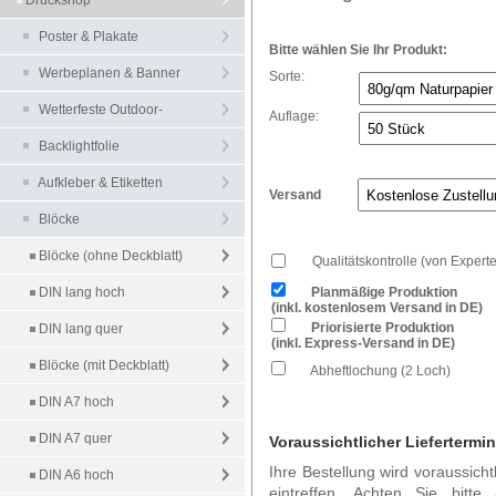
Druckshop
Poster & Plakate
Bitte wählen Sie Ihr Produkt:
Werbeplanen & Banner
Sorte:
Wetterfeste Outdoor-
Auflage:
Plakate
Backlightfolie
Leuchtkastenfolien
Aufkleber & Etiketten
Versand
Blöcke
Blöcke (ohne Deckblatt)
Qualitätskontrolle (von Expert
DIN lang hoch
Planmäßige Produktion
(inkl. kostenlosem Versand in DE)
Priorisierte Produktion
DIN lang quer
(inkl. Express-Versand in DE)
Blöcke (mit Deckblatt)
Abheftlochung (2 Loch)
DIN A7 hoch
DIN A7 quer
Voraussichtlicher Liefertermin
Ihre Bestellung wird voraussich
DIN A6 hoch
eintreffen. Achten Sie bitte