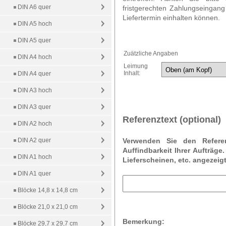
DIN A6 quer
fristgerechten Zahlungseingang
Liefertermin einhalten können.
DIN A5 hoch
DIN A5 quer
Zuätzliche Angaben
DIN A4 hoch
Leimung
Inhalt:
DIN A4 quer
DIN A3 hoch
DIN A3 quer
Referenztext (optional)
DIN A2 hoch
DIN A2 quer
Verwenden Sie den Refere
Auffindbarkeit Ihrer Aufträge
DIN A1 hoch
Lieferscheinen, etc. angezeigt
DIN A1 quer
Blöcke 14,8 x 14,8 cm
Blöcke 21,0 x 21,0 cm
Bemerkung:
Blöcke 29,7 x 29,7 cm