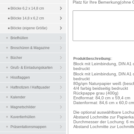
Platz für Ihre Bemerkung(ohne
Blöcke 6,2 x 14,8 cm
Blöcke 14,8 x 6,2 cm
Blöcke (eigene Größe)
Briefhüllen
Broschüren & Magazine
Bücher
Produktbeschreibung:
:
Block mit Leimbindung, DIN A1 qu
Gruß- & Einladungskarten
bedruckt
Block mit Leimbindung, DIN A1 qu
Hissflaggen
bedruckt
80g/qm Naturpapier weiß (besc
Haftnotizen / Haftquader
4/4 farbig beidseitig bedruckt
Rückpappe grau (400g)
Kalender
Endformat: 84,0 cm x 59,4 cm
Datenformat: 84,6 cm x 60,0 c
Magnetschilder
Die optional auswählbare Lochun
Abstand Lochmitte zur Papierk
Kuvertierhüllen
Durchmesser der Lochung: 6 
Abstand Lochmitte zur Lochmit
Präsentationsmappen