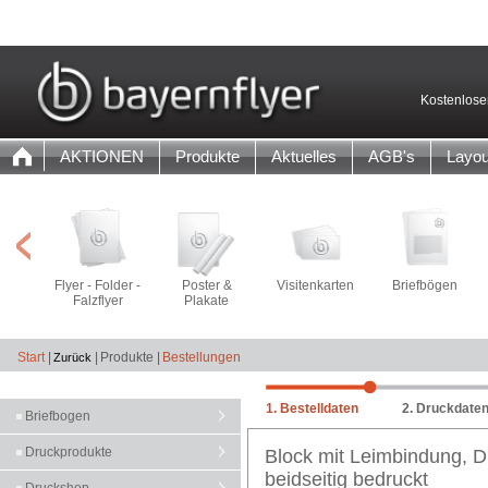
Kostenlose
AKTIONEN
Produkte
Aktuelles
AGB's
Layou
Flyer - Folder -
Poster &
Visitenkarten
Briefbögen
Falzflyer
Plakate
Start
|
|
Produkte |
Bestellungen
1. Bestelldaten
2. Druckdate
Briefbogen
Druckprodukte
Block mit Leimbindung, DI
beidseitig bedruckt