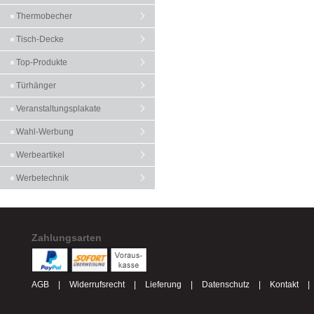
Thermobecher
Tisch-Decke
Top-Produkte
Türhänger
Veranstaltungsplakate
Wahl-Werbung
Werbeartikel
Werbetechnik
Zahlungsarten
AGB
|
Widerrufsrecht
|
Lieferung
|
Datenschutz
|
Kontakt
|