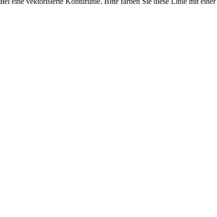
i eine vektorisierte Konturlinie. Bitte färben Sie diese Linie mit eine