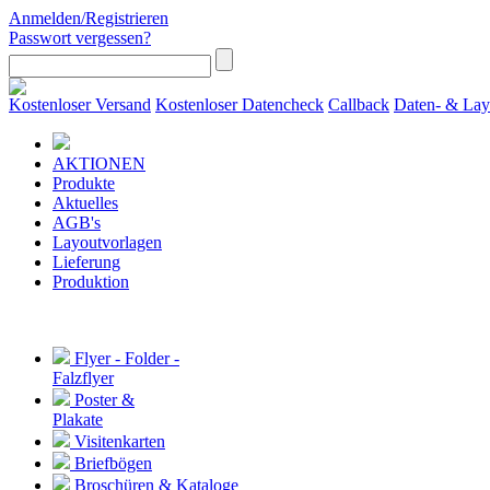
Anmelden/Registrieren
Passwort vergessen?
Kostenloser Versand
Kostenloser Datencheck
Callback
Daten- & Lay
AKTIONEN
Produkte
Aktuelles
AGB's
Layoutvorlagen
Lieferung
Produktion
Flyer - Folder -
Falzflyer
Poster &
Plakate
Visitenkarten
Briefbögen
Broschüren & Kataloge