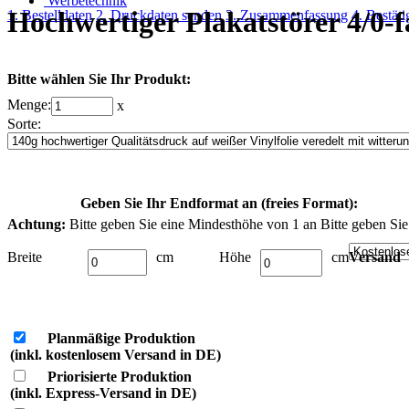
Werbetechnik
Hochwertiger Plakatstörer 4/0-
1. Bestelldaten
2. Druckdaten senden
3. Zusammenfassung
4. Bestät
Bitte wählen Sie Ihr Produkt:
Menge:
x
Sorte:
Geben Sie Ihr Endformat an (freies Format):
Achtung:
Bitte geben Sie eine Mindesthöhe von 1 an Bitte geben Sie
Breite
cm
Höhe
cm
Versand
Planmäßige Produktion
(inkl. kostenlosem Versand in DE)
Priorisierte Produktion
(inkl. Express-Versand in DE)