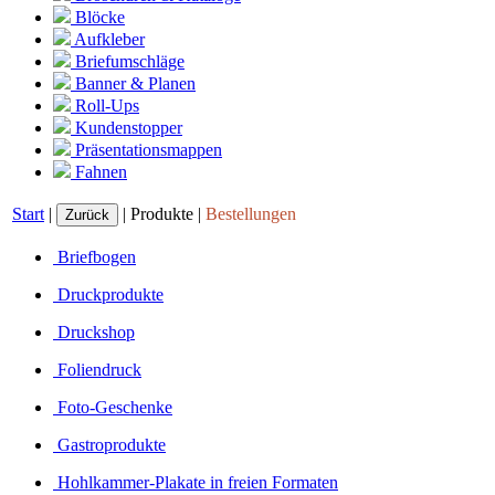
Blöcke
Aufkleber
Briefumschläge
Banner & Planen
Roll-Ups
Kundenstopper
Präsentationsmappen
Fahnen
Start
|
|
Produkte |
Bestellungen
Briefbogen
Druckprodukte
Druckshop
Foliendruck
Foto-Geschenke
Gastroprodukte
Hohlkammer-Plakate in freien Formaten