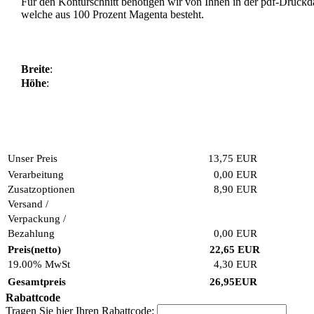
Für den Konturschnitt benötigen wir von Ihnen in der pdf-Druckdate
welche aus 100 Prozent Magenta besteht.
Breite
:
Höhe
:
Unser Preis
13,75
EUR
Verarbeitung
0,00 EUR
Zusatzoptionen
8,90 EUR
Versand /
Verpackung /
Bezahlung
0,00 EUR
Preis(netto)
22,65
EUR
19.00% MwSt
4,30
EUR
Gesamtpreis
26,95
EUR
Rabattcode
Tragen Sie hier Ihren Rabattcode: