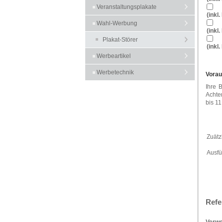
Veranstaltungsplakate
(inkl
Wahl-Werbung
(inkl
Plakat-Störer
(inkl
Werbeartikel
Werbetechnik
Vorau
Ihre 
Achte
bis 11
Zuätz
Ausfü
Refe