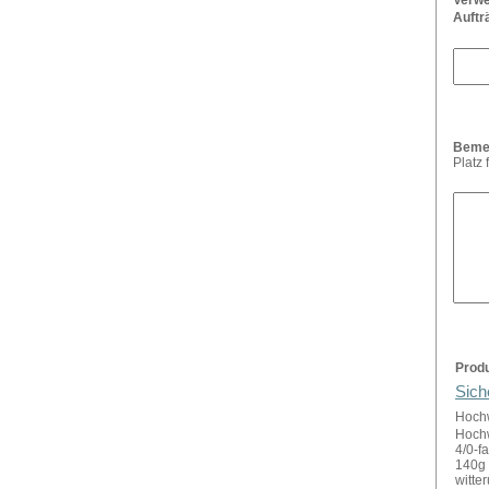
Verwe
Auftr
Beme
Platz
Prod
Sich
Hochw
Hochw
4/0-f
140g 
witte