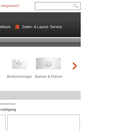
 vergessen?
llback
Daten- & Layout- Service
Briefumschläge
Banner & Planen
Roll-Ups
Kundenstopper
Präse
estätigung