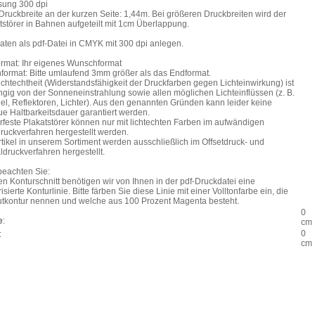
sung 300 dpi
Druckbreite an der kurzen Seite: 1,44m. Bei größeren Druckbreiten wird der
tstörer in Bahnen aufgeteilt mit 1cm Überlappung.
aten als pdf-Datei in CMYK mit 300 dpi anlegen.
rmat: Ihr eigenes Wunschformat
format: Bitte umlaufend 3mm größer als das Endformat.
ichtechtheit (Widerstandsfähigkeit der Druckfarben gegen Lichteinwirkung) ist
gig von der Sonneneinstrahlung sowie allen möglichen Lichteinflüssen (z. B.
el, Reflektoren, Lichter). Aus den genannten Gründen kann leider keine
e Haltbarkeitsdauer garantiert werden.
rfeste Plakatstörer können nur mit lichtechten Farben im aufwändigen
ruckverfahren hergestellt werden.
rtikel in unserem Sortiment werden ausschließlich im Offsetdruck- und
aldruckverfahren hergestellt.
 beachten Sie:
en Konturschnitt benötigen wir von Ihnen in der pdf-Druckdatei eine
isierte Konturlinie. Bitte färben Sie diese Linie mit einer Volltonfarbe ein, die
utkontur nennen und welche aus 100 Prozent Magenta besteht.
0
e
:
cm
0
:
cm