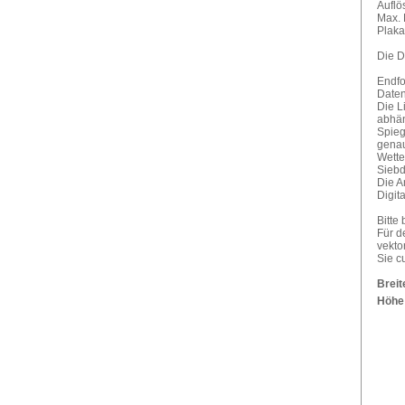
Auflö
Max. 
Plaka
Die D
Endfo
Daten
Die L
abhän
Spieg
genau
Wette
Siebd
Die A
Digit
Bitte
Für d
vektor
Sie c
Breit
Höhe