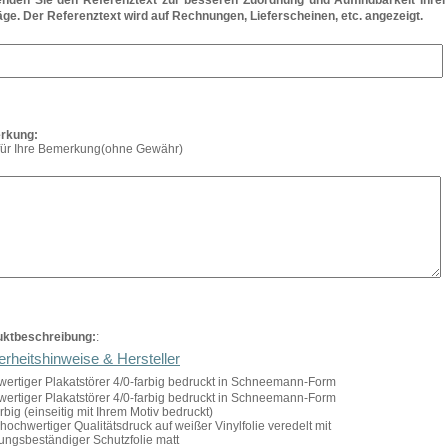
nden Sie den Referenztext zur besseren Zuordnung und Auffindbarkeit Ihrer
äge. Der Referenztext wird auf Rechnungen, Lieferscheinen, etc. angezeigt.
rkung:
 für Ihre Bemerkung(ohne Gewähr)
uktbeschreibung:
:
erheitshinweise & Hersteller
ertiger Plakatstörer 4/0-farbig bedruckt in Schneemann-Form
ertiger Plakatstörer 4/0-farbig bedruckt in Schneemann-Form
arbig (einseitig mit Ihrem Motiv bedruckt)
hochwertiger Qualitätsdruck auf weißer Vinylfolie veredelt mit
rungsbeständiger Schutzfolie matt