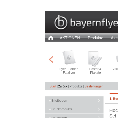
AKTIONEN
Produkte
Aktu
Flyer - Folder -
Poster &
Vis
Falzflyer
Plakate
Start
|
|
Produkte |
Bestellungen
1. Be
Briefbogen
Druckprodukte
Hoch
Sch