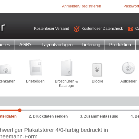
Anmelden/Registrieren
Passwort
Kostenloser Versand
Kostenloser Datencheck
Ca
elles
AGB's
Layoutvorlagen
Lieferung
Produktion
itenkarten
Briefbögen
Broschüren &
Blöcke
Aufkleber
Kataloge
stelldaten
2. Druckdaten senden
3. Zusammenfassung
4. B
wertiger Plakatstörer 4/0-farbig bedruckt in
neemann-Form