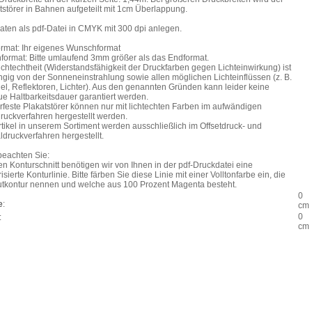
tstörer in Bahnen aufgeteilt mit 1cm Überlappung.
aten als pdf-Datei in CMYK mit 300 dpi anlegen.
rmat: Ihr eigenes Wunschformat
format: Bitte umlaufend 3mm größer als das Endformat.
ichtechtheit (Widerstandsfähigkeit der Druckfarben gegen Lichteinwirkung) ist
gig von der Sonneneinstrahlung sowie allen möglichen Lichteinflüssen (z. B.
el, Reflektoren, Lichter). Aus den genannten Gründen kann leider keine
e Haltbarkeitsdauer garantiert werden.
rfeste Plakatstörer können nur mit lichtechten Farben im aufwändigen
ruckverfahren hergestellt werden.
rtikel in unserem Sortiment werden ausschließlich im Offsetdruck- und
aldruckverfahren hergestellt.
 beachten Sie:
en Konturschnitt benötigen wir von Ihnen in der pdf-Druckdatei eine
isierte Konturlinie. Bitte färben Sie diese Linie mit einer Volltonfarbe ein, die
utkontur nennen und welche aus 100 Prozent Magenta besteht.
0
e
:
cm
0
:
cm