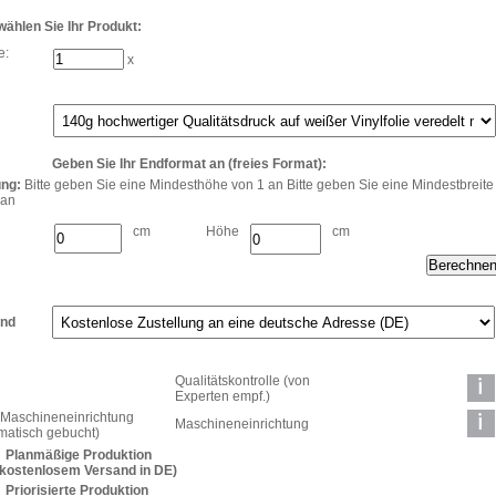
 wählen Sie Ihr Produkt:
e:
x
Geben Sie Ihr Endformat an (freies Format):
ng:
Bitte geben Sie eine Mindesthöhe von 1 an Bitte geben Sie eine Mindestbreite
 an
cm
Höhe
cm
and
Qualitätskontrolle (von
Experten empf.)
Maschineneinrichtung
Maschineneinrichtung
matisch gebucht)
Planmäßige Produktion
. kostenlosem Versand in DE)
Priorisierte Produktion