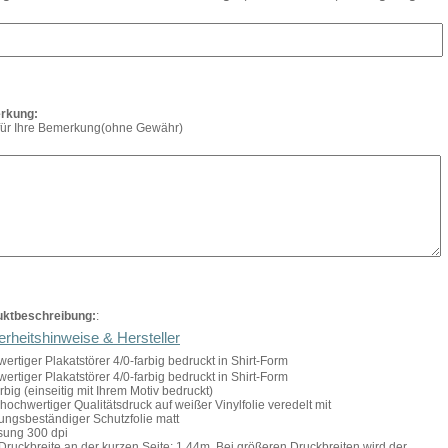
rkung:
 für Ihre Bemerkung(ohne Gewähr)
uktbeschreibung:
:
erheitshinweise & Hersteller
ertiger Plakatstörer 4/0-farbig bedruckt in Shirt-Form
ertiger Plakatstörer 4/0-farbig bedruckt in Shirt-Form
arbig (einseitig mit Ihrem Motiv bedruckt)
hochwertiger Qualitätsdruck auf weißer Vinylfolie veredelt mit
rungsbeständiger Schutzfolie matt
sung 300 dpi
Druckbreite an der kurzen Seite: 1,44m. Bei größeren Druckbreiten wird der