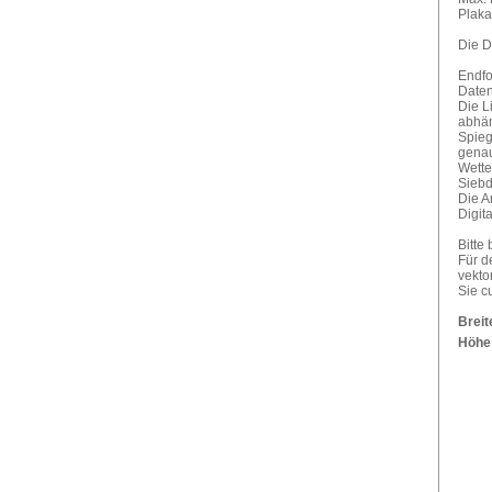
Plaka
Die D
Endfo
Daten
Die L
abhän
Spieg
genau
Wette
Siebd
Die A
Digit
Bitte
Für d
vektor
Sie c
Breit
Höhe