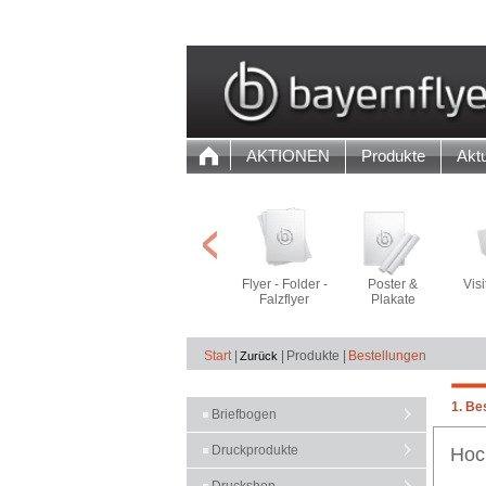
AKTIONEN
Produkte
Aktu
Flyer - Folder -
Poster &
Vis
Falzflyer
Plakate
Start
|
|
Produkte |
Bestellungen
1. Be
Briefbogen
Druckprodukte
Hoch