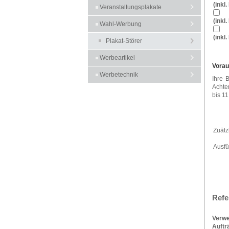
(inkl
Veranstaltungsplakate
(inkl
Wahl-Werbung
(inkl
Plakat-Störer
Werbeartikel
Vorau
Werbetechnik
Ihre 
Achte
bis 11
Zuätz
Ausfü
Refe
Verwe
Auftr