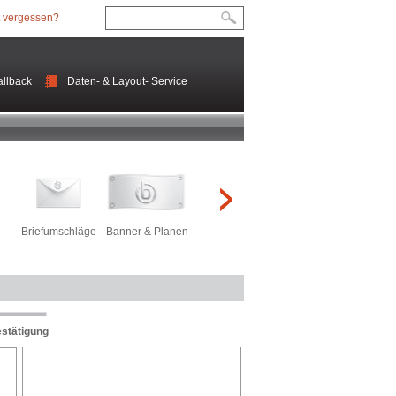
 vergessen?
llback
Daten- & Layout- Service
Briefumschläge
Banner & Planen
Roll-Ups
Kundenstopper
Präse
estätigung