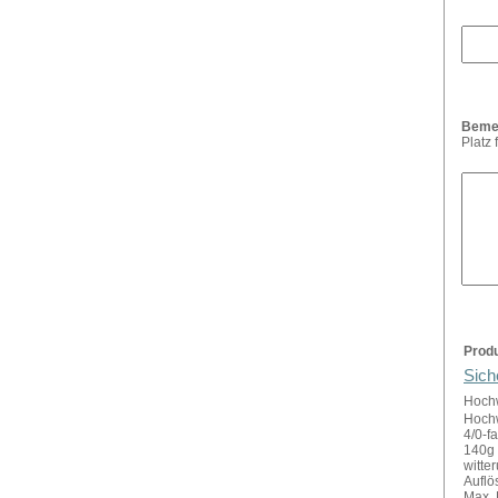
Beme
Platz
Prod
Sich
Hochw
Hochw
4/0-f
140g 
witte
Auflö
Max. 