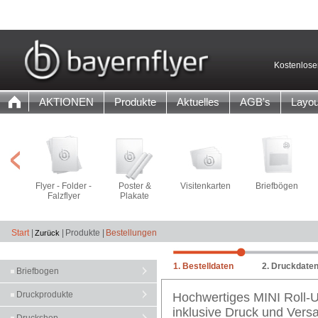
Kostenlose
AKTIONEN
Produkte
Aktuelles
AGB's
Layou
Flyer - Folder -
Poster &
Visitenkarten
Briefbögen
Falzflyer
Plakate
Start
|
|
Produkte |
Bestellungen
1. Bestelldaten
2. Druckdate
Briefbogen
Druckprodukte
Hochwertiges MINI Roll-
inklusive Druck und Vers