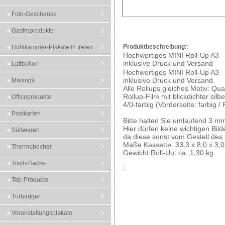
Foto-Geschenke
Gastroprodukte
Produktbeschreibung:
:
Hohlkammer-Plakate in freien
Hochwertiges MINI Roll-Up A3
inklusive Druck und Versand
Formaten
Luftballon
Hochwertiges MINI Roll-Up A3
inklusive Druck und Versand.
Mailings
Alle Rollups gleiches Motiv: Qu
Rollup-Film mit blickdichter sil
Officeprodukte
4/0-farbig (Vorderseite: farbig /
Postkarten
Bitte halten Sie umlaufend 3 mm
Hier dürfen keine wichtigen Bil
Süßwaren
da diese sonst vom Gestell des
Maße Kassette: 33,3 x 8,0 x 3,0
Thermobecher
Gewicht Roll-Up: ca. 1,30 kg
Tisch-Decke
:
Top-Produkte
Türhänger
Veranstaltungsplakate