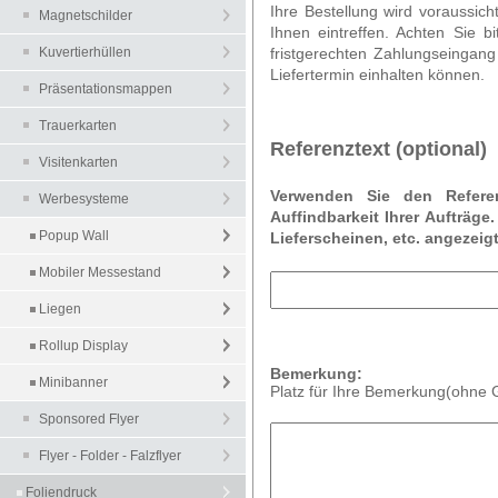
Ihre Bestellung wird voraussich
Magnetschilder
Ihnen eintreffen. Achten Sie b
Kuvertierhüllen
fristgerechten Zahlungseingang
Liefertermin einhalten können.
Präsentationsmappen
Trauerkarten
Referenztext (optional)
Visitenkarten
Verwenden Sie den Refere
Werbesysteme
Auffindbarkeit Ihrer Aufträge
Popup Wall
Lieferscheinen, etc. angezeigt
Mobiler Messestand
Liegen
Rollup Display
Bemerkung:
Minibanner
Platz für Ihre Bemerkung(ohne
Sponsored Flyer
Flyer - Folder - Falzflyer
Foliendruck