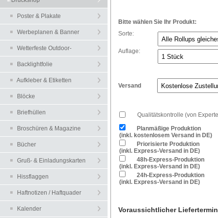
Druckshop
Poster & Plakate
Bitte wählen Sie Ihr Produkt:
Werbeplanen & Banner
Sorte:
Wetterfeste Outdoor-
Auflage:
Plakate
Backlightfolie
Leuchtkastenfolien
Aufkleber & Etiketten
Versand
Blöcke
Briefhüllen
Qualitätskontrolle (von Expert
Broschüren & Magazine
Planmäßige Produktion
(inkl. kostenlosem Versand in DE)
Priorisierte Produktion
Bücher
(inkl. Express-Versand in DE)
48h-Express-Produktion
Gruß- & Einladungskarten
(inkl. Express-Versand in DE)
24h-Express-Produktion
Hissflaggen
(inkl. Express-Versand in DE)
Haftnotizen / Haftquader
Kalender
Voraussichtlicher Liefertermin