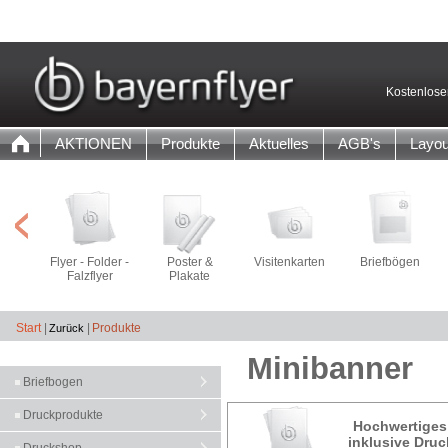
Kostenlose
AKTIONEN
Produkte
Aktuelles
AGB's
Layou
Flyer - Folder -
Poster &
Visitenkarten
Briefbögen
Falzflyer
Plakate
Start
|
|
Produkte
Minibanner
Briefbogen
Druckprodukte
Hochwertiges 
inklusive Dru