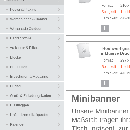
Druckshop
Format:
210 
Poster & Plakate
Seitigkeit:
1-seit
Farbigkeit:
4/0-f
Werbeplanen & Banner
Wetterfeste Outdoor-
Plakate
Backlightfolie
Leuchtkastenfolien
Aufkleber & Etiketten
Hochwertiges 
inklusive Dru
Blöcke
Format:
297 
Seitigkeit:
1-seit
Briefhüllen
Farbigkeit:
4/0-f
Broschüren & Magazine
Bücher
Minibanner
Gruß- & Einladungskarten
Hissflaggen
Unsere Minibanner 
Haftnotizen / Haftquader
Maßstab tragen Ihr
Kalender
Tisch präsent zu